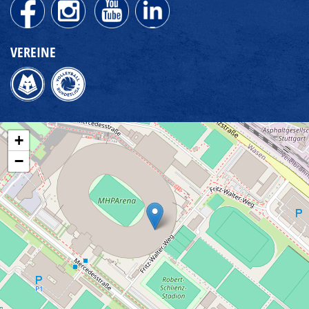
VEREINE
+
−