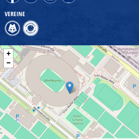
VEREINE
+
−