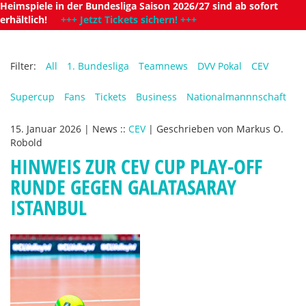
Heimspiele in der Bundesliga Saison 2026/27 sind ab sofort
erhältlich!
+++ Jetzt Tickets sichern! +++
Filter:
All
1. Bundesliga
Teamnews
DVV Pokal
CEV
Supercup
Fans
Tickets
Business
Nationalmannnschaft
15. Januar 2026
|
News
::
CEV
|
Geschrieben von
Markus O.
Robold
HINWEIS ZUR CEV CUP PLAY-OFF
RUNDE GEGEN GALATASARAY
ISTANBUL