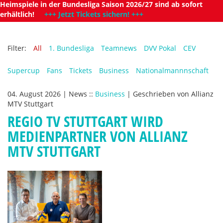
Heimspiele in der Bundesliga Saison 2026/27 sind ab sofort
erhältlich!
+++ Jetzt Tickets sichern! +++
Filter:
All
1. Bundesliga
Teamnews
DVV Pokal
CEV
Supercup
Fans
Tickets
Business
Nationalmannnschaft
04. August 2026
|
News
::
Business
|
Geschrieben von
Allianz
MTV Stuttgart
REGIO TV STUTTGART WIRD
MEDIENPARTNER VON ALLIANZ
MTV STUTTGART