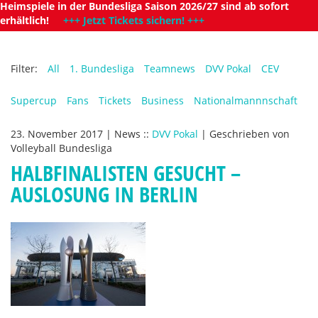
Heimspiele in der Bundesliga Saison 2026/27 sind ab sofort
erhältlich!
+++ Jetzt Tickets sichern! +++
Filter:
All
1. Bundesliga
Teamnews
DVV Pokal
CEV
Supercup
Fans
Tickets
Business
Nationalmannnschaft
23. November 2017
|
News
::
DVV Pokal
|
Geschrieben von
Volleyball Bundesliga
HALBFINALISTEN GESUCHT –
AUSLOSUNG IN BERLIN