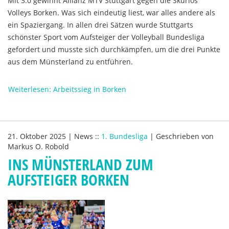
Mit 3:0 gewinnt Allianz MTV Stuttgart gegen die Skurios
Volleys Borken. Was sich eindeutig liest, war alles andere als
ein Spaziergang. In allen drei Sätzen wurde Stuttgarts
schönster Sport vom Aufsteiger der Volleyball Bundesliga
gefordert und musste sich durchkämpfen, um die drei Punkte
aus dem Münsterland zu entführen.
Weiterlesen: Arbeitssieg in Borken
21. Oktober 2025
|
News
::
1. Bundesliga
|
Geschrieben von
Markus O. Robold
INS MÜNSTERLAND ZUM
AUFSTEIGER BORKEN