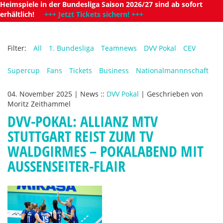
Heimspiele in der Bundesliga Saison 2026/27 sind ab sofort
erhältlich!
+++ Jetzt Tickets sichern! +++
Filter:
All
1. Bundesliga
Teamnews
DVV Pokal
CEV
Supercup
Fans
Tickets
Business
Nationalmannnschaft
04. November 2025
|
News
::
DVV Pokal
|
Geschrieben von
Moritz Zeithammel
DVV-POKAL: ALLIANZ MTV
STUTTGART REIST ZUM TV
WALDGIRMES – POKALABEND MIT
AUSSENSEITER-FLAIR