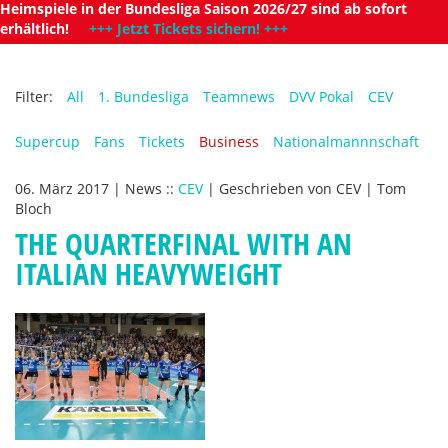
Heimspiele in der Bundesliga Saison 2026/27 sind ab sofort
erhältlich!
+++ Jetzt Tickets sichern! +++
Filter:
All
1. Bundesliga
Teamnews
DVV Pokal
CEV
Supercup
Fans
Tickets
Business
Nationalmannnschaft
06. März 2017
|
News
::
CEV
|
Geschrieben von
CEV | Tom
Bloch
THE QUARTERFINAL WITH AN
ITALIAN HEAVYWEIGHT