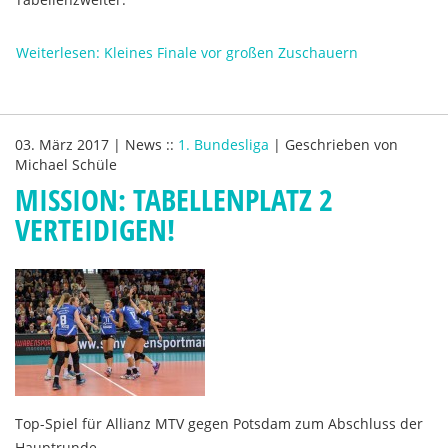
Weiterlesen: Kleines Finale vor großen Zuschauern
03. März 2017
|
News
::
1. Bundesliga
|
Geschrieben von
Michael Schüle
MISSION: TABELLENPLATZ 2
VERTEIDIGEN!
Top-Spiel für Allianz MTV gegen Potsdam zum Abschluss der
Hauptrunde.