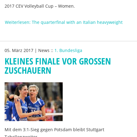
2017 CEV Volleyball Cup – Women.
Weiterlesen: The quarterfinal with an Italian heavyweight
05. März 2017
|
News
::
1. Bundesliga
KLEINES FINALE VOR GROSSEN Z
USCHAUERN
Mit dem 3:1-Sieg gegen Potsdam bleibt Stuttgart
Tabellenzweiter.