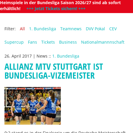
Heimspiele in der Bundesliga Saison 2026/27 sind ab sofort
erhältlich!
+++ Jetzt Tickets sichern! +++
Filter:
All
1. Bundesliga
Teamnews
DVV Pokal
CEV
Supercup
Fans
Tickets
Business
Nationalmannnschaft
26. April 2017
|
News
::
1. Bundesliga
ALLIANZ MTV STUTTGART IST
BUNDESLIGA-VIZEMEISTER
0:2 stand es in der Finalserie um die Deutsche Meisterschaft