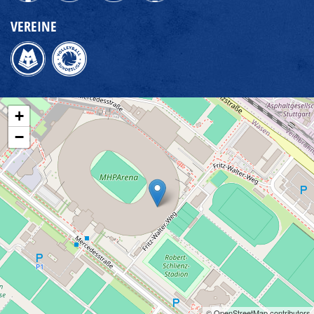
VEREINE
+
−
© OpenStreetMap contributors