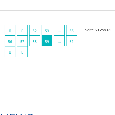
Seite 59 von 61
52
53
...
55
56
57
58
59
...
61