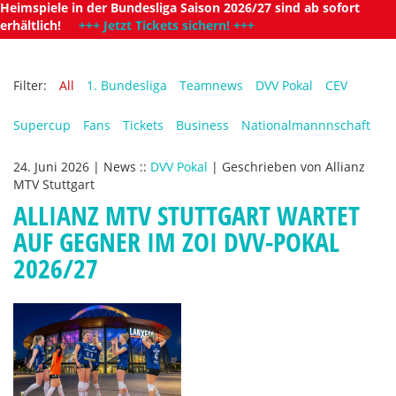
Heimspiele in der Bundesliga Saison 2026/27 sind ab sofort
erhältlich!
+++ Jetzt Tickets sichern! +++
Filter:
All
1. Bundesliga
Teamnews
DVV Pokal
CEV
Supercup
Fans
Tickets
Business
Nationalmannnschaft
24. Juni 2026
|
News
::
DVV Pokal
|
Geschrieben von
Allianz
MTV Stuttgart
ALLIANZ MTV STUTTGART WARTET
AUF GEGNER IM ZOI DVV-POKAL
2026/27