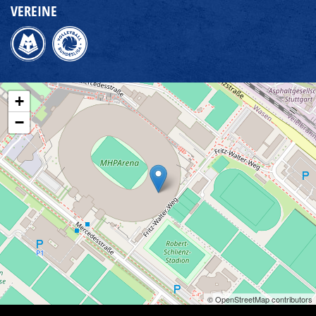
VEREINE
+
−
© OpenStreetMap contributors