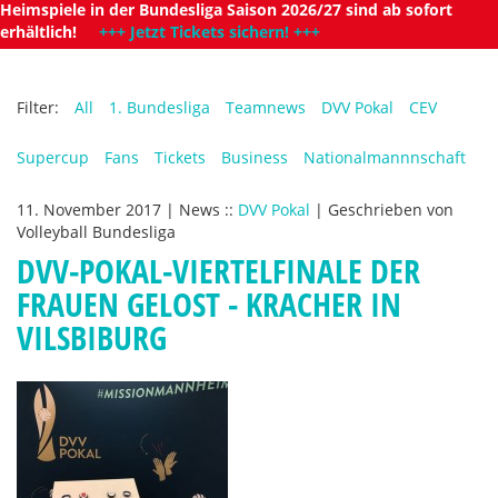
Heimspiele in der Bundesliga Saison 2026/27 sind ab sofort
erhältlich!
+++ Jetzt Tickets sichern! +++
Filter:
All
1. Bundesliga
Teamnews
DVV Pokal
CEV
Supercup
Fans
Tickets
Business
Nationalmannnschaft
11. November 2017
|
News
::
DVV Pokal
|
Geschrieben von
Volleyball Bundesliga
DVV-POKAL-VIERTELFINALE DER
FRAUEN GELOST - KRACHER IN
VILSBIBURG