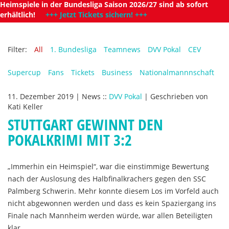
Heimspiele in der Bundesliga Saison 2026/27 sind ab sofort
erhältlich!
+++ Jetzt Tickets sichern! +++
Filter:
All
1. Bundesliga
Teamnews
DVV Pokal
CEV
Supercup
Fans
Tickets
Business
Nationalmannnschaft
11. Dezember 2019
|
News
::
DVV Pokal
|
Geschrieben von
Kati Keller
STUTTGART GEWINNT DEN
POKALKRIMI MIT 3:2
„Immerhin ein Heimspiel“, war die einstimmige Bewertung
nach der Auslosung des Halbfinalkrachers gegen den SSC
Palmberg Schwerin. Mehr konnte diesem Los im Vorfeld auch
nicht abgewonnen werden und dass es kein Spaziergang ins
Finale nach Mannheim werden würde, war allen Beteiligten
klar.