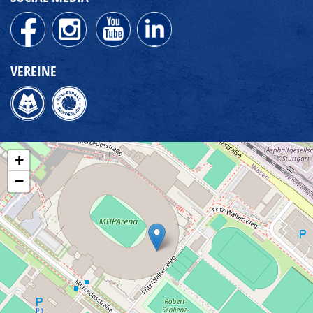
VEREINE
+
−