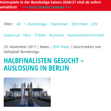
Heimspiele in der Bundesliga Saison 2026/27 sind ab sofort
erhältlich!
+++ Jetzt Tickets sichern! +++
Filter:
All
1. Bundesliga
Teamnews
DVV Pokal
CEV
Supercup
Fans
Tickets
Business
Nationalmannnschaft
23. November 2017
|
News
::
DVV Pokal
|
Geschrieben von
Volleyball Bundesliga
HALBFINALISTEN GESUCHT –
AUSLOSUNG IN BERLIN