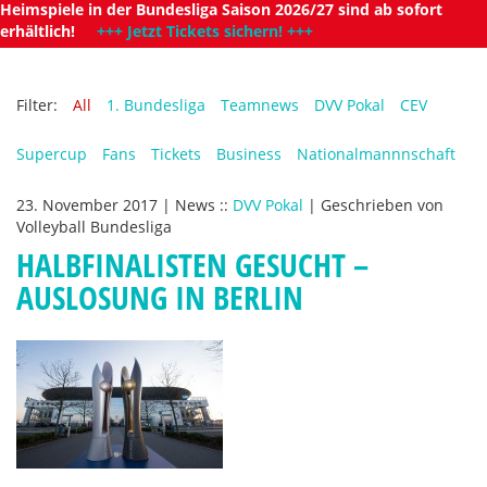
Heimspiele in der Bundesliga Saison 2026/27 sind ab sofort
erhältlich!
+++ Jetzt Tickets sichern! +++
Filter:
All
1. Bundesliga
Teamnews
DVV Pokal
CEV
Supercup
Fans
Tickets
Business
Nationalmannnschaft
23. November 2017
|
News
::
DVV Pokal
|
Geschrieben von
Volleyball Bundesliga
HALBFINALISTEN GESUCHT –
AUSLOSUNG IN BERLIN