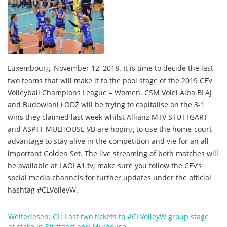
Luxembourg, November 12, 2018. It is time to decide the last
two teams that will make it to the pool stage of the 2019 CEV
Volleyball Champions League – Women. CSM Volei Alba BLAJ
and Budowlani ŁÓDŹ will be trying to capitalise on the 3-1
wins they claimed last week whilst Allianz MTV STUTTGART
and ASPTT MULHOUSE VB are hoping to use the home-court
advantage to stay alive in the competition and vie for an all-
important Golden Set. The live streaming of both matches will
be available at LAOLA1.tv; make sure you follow the CEV’s
social media channels for further updates under the official
hashtag #CLVolleyW.
Weiterlesen: CL: Last two tickets to #CLVolleyW group stage
at stake in Stuttgart and Mulhouse