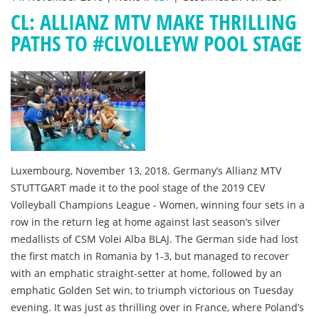
CL: ALLIANZ MTV MAKE THRILLING
PATHS TO #CLVOLLEYW POOL STAGE
Luxembourg, November 13, 2018. Germany’s Allianz MTV
STUTTGART made it to the pool stage of the 2019 CEV
Volleyball Champions League - Women, winning four sets in a
row in the return leg at home against last season’s silver
medallists of CSM Volei Alba BLAJ. The German side had lost
the first match in Romania by 1-3, but managed to recover
with an emphatic straight-setter at home, followed by an
emphatic Golden Set win, to triumph victorious on Tuesday
evening. It was just as thrilling over in France, where Poland’s