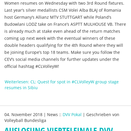
Women resumes on Wednesday with two 3rd Round fixtures.
Last year’s silver medallists CSM Volei Alba BLAJ of Romania
host Germany’s Allianz MTV STUTTGART while Poland’s
Budowlani LODZ take on France’s ASPTT MULHOUSE VB. There
is already much at stake even ahead of the return matches
coming up next week with the eventual winners of these
double headers qualifying for the 4th Round where they will
be joining Europe’s top 18 teams. Make sure you follow the
CEV’s social media channels for further updates under the
official hashtag #CLVolleyW!
Weiterlesen: CL: Quest for spot in #CLVolleyW group stage
resumes in Sibiu
04. November 2018
|
News
::
DVV Pokal
|
Geschrieben von
Volleyball Bundesliga
AUSLOSUNG VIERTELFINALE DVV-