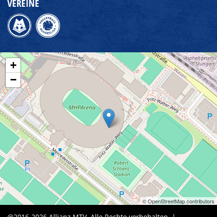
VEREINE
+
−
© OpenStreetMap contributors
@2016-2026
Allianz MTV
. Alle Rechte vorbehalten. |