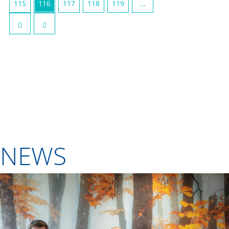
115
116
117
118
119
...
NEWS