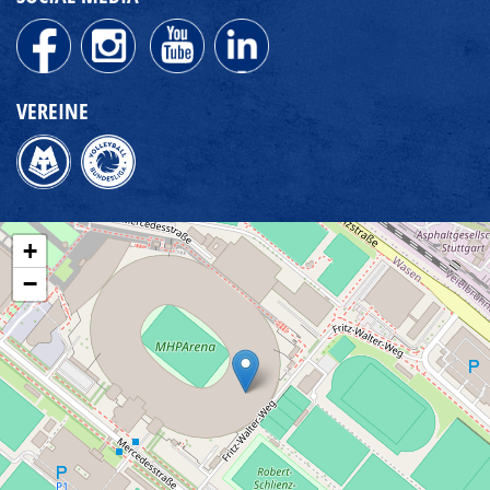
VEREINE
+
−