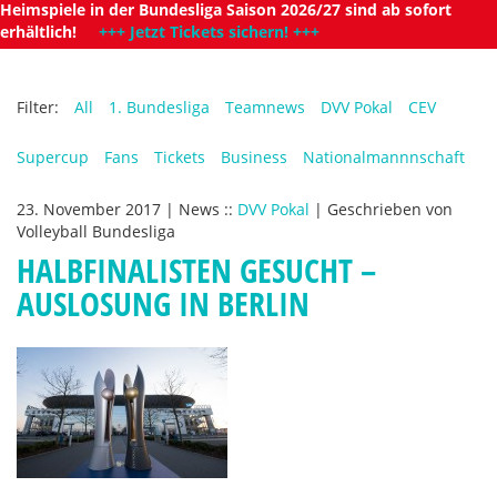
Heimspiele in der Bundesliga Saison 2026/27 sind ab sofort
erhältlich!
+++ Jetzt Tickets sichern! +++
Filter:
All
1. Bundesliga
Teamnews
DVV Pokal
CEV
Supercup
Fans
Tickets
Business
Nationalmannnschaft
23. November 2017
|
News
::
DVV Pokal
|
Geschrieben von
Volleyball Bundesliga
HALBFINALISTEN GESUCHT –
AUSLOSUNG IN BERLIN