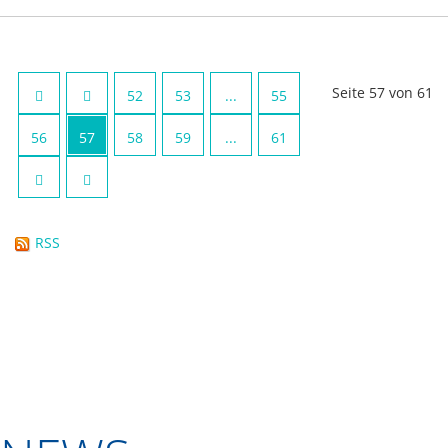
Seite 57 von 61
52
53
...
55
56
57
58
59
...
61
RSS