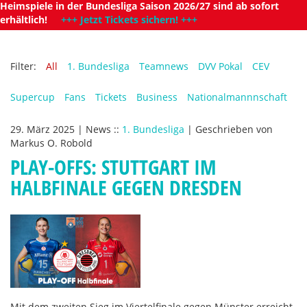
Heimspiele in der Bundesliga Saison 2026/27 sind ab sofort
erhältlich!
+++ Jetzt Tickets sichern! +++
Filter:
All
1. Bundesliga
Teamnews
DVV Pokal
CEV
Supercup
Fans
Tickets
Business
Nationalmannnschaft
29. März 2025
|
News
::
1. Bundesliga
|
Geschrieben von
Markus O. Robold
PLAY-OFFS: STUTTGART IM
HALBFINALE GEGEN DRESDEN
Mit dem zweiten Sieg im Viertelfinale gegen Münster erreicht