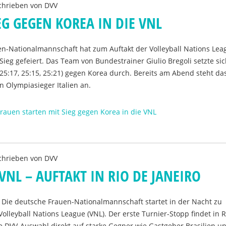
chrieben von
DVV
EG GEGEN KOREA IN DIE VNL
en-Nationalmannschaft hat zum Auftakt der Volleyball Nations Lea
Sieg gefeiert. Das Team von Bundestrainer Giulio Bregoli setzte sic
 (25:17, 25:15, 25:21) gegen Korea durch. Bereits am Abend steht da
n Olympiasieger Italien an.
rauen starten mit Sieg gegen Korea in die VNL
chrieben von
DVV
VNL – AUFTAKT IN RIO DE JANEIRO
: Die deutsche Frauen-Nationalmannschaft startet in der Nacht zu
Volleyball Nations League (VNL). Der erste Turnier-Stopp findet in R
die DVV-Auswahl direkt auf starke Gegner wie Gastgeber Brasilien u