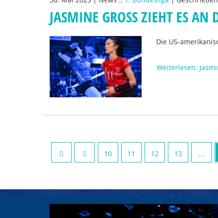
JASMINE GROSS ZIEHT ES AN
Die US-amerikanisc
Weiterlesen: Jasmi
10
11
12
13
...