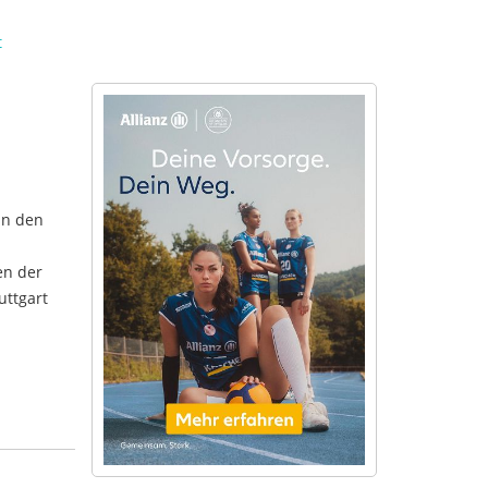
t
in den
en der
uttgart