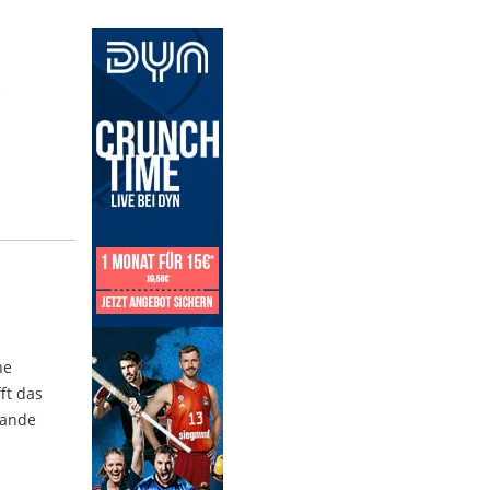
s
he
ft das
lande