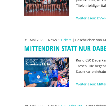
Titelverteidiger Ital
Weiterlesen: DVV-F
31. Mai 2025
|
News
::
Tickets
|
Geschrieben von
M
MITTENDRIN STATT NUR DABE
Rund 650 Dauerkar
Tresen. Die begeh
Dauerkarteninhabe
Weiterlesen: Mitte
30. Mai 2025
|
News
::
1. Bundesliga
|
Geschriebe