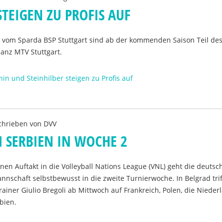
TEIGEN ZU PROFIS AUF
e vom Sparda BSP Stuttgart sind ab der kommenden Saison Teil de
ianz MTV Stuttgart.
nin und Steinhilber steigen zu Profis auf
chrieben von
DVV
N SERBIEN IN WOCHE 2
n Auftakt in die Volleyball Nations League (VNL) geht die deutsc
nschaft selbstbewusst in die zweite Turnierwoche. In Belgrad trif
iner Giulio Bregoli ab Mittwoch auf Frankreich, Polen, die Nieder
bien.