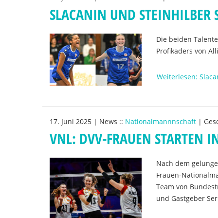
SLACANIN UND STEINHILBER S
Die beiden Talent
Profikaders von All
Weiterlesen: Slaca
17. Juni 2025
|
News
::
Nationalmannnschaft
|
Ges
VNL: DVV-FRAUEN STARTEN I
Nach dem gelungene
Frauen-Nationalman
Team von Bundestra
und Gastgeber Ser