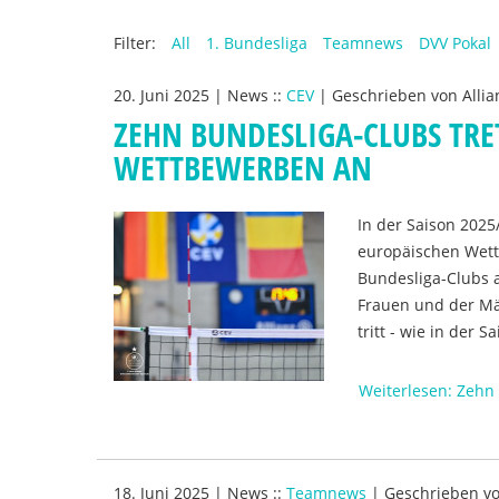
Filter:
All
1. Bundesliga
Teamnews
DVV Pokal
20. Juni 2025
|
News
::
CEV
|
Geschrieben von
Alli
ZEHN BUNDESLIGA-CLUBS TRE
WETTBEWERBEN AN
In der Saison 2025
europäischen Wett
Bundesliga-Clubs 
Frauen und der Mä
tritt - wie in der 
Weiterlesen: Zehn
18. Juni 2025
|
News
::
Teamnews
|
Geschrieben v