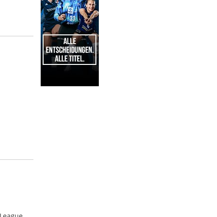
l
1
 League