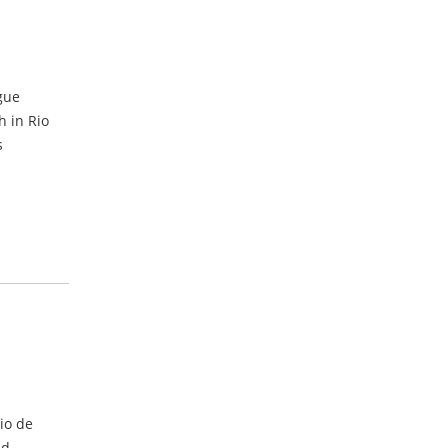
gue
h in Rio
s
io de
nd