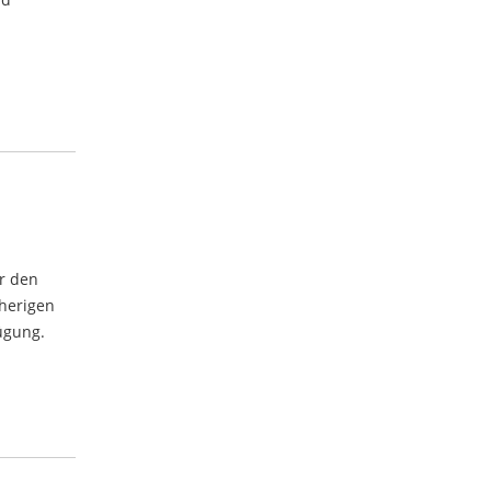
r den
herigen
ügung.