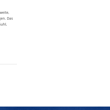
weite,
gen. Das
Suhl,