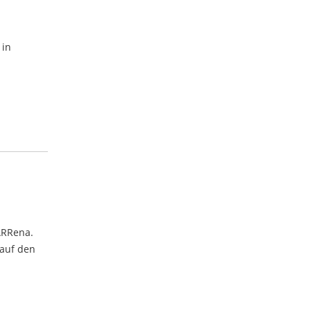
 in
ARRena.
 auf den