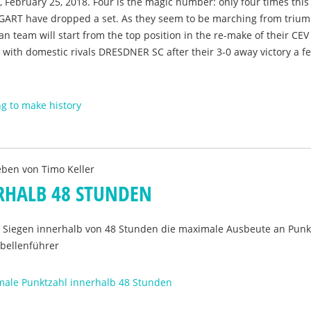
, February 25, 2018. Four is the magic number: only four times this
GART have dropped a set. As they seem to be marching from trium
n team will start from the top position in the re-make of their CE
re with domestic rivals DRESDNER SC after their 3-0 away victory a f
g to make history
eben von
Timo Keller
RHALB 48 STUNDEN
t 2 Siegen innerhalb von 48 Stunden die maximale Ausbeute an Pun
abellenführer
male Punktzahl innerhalb 48 Stunden