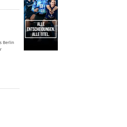
s Berlin
r
1