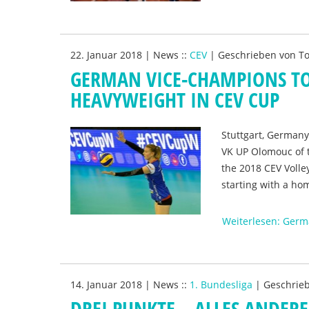
22. Januar 2018
|
News
::
CEV
|
Geschrieben von
T
GERMAN VICE-CHAMPIONS TO 
HEAVYWEIGHT IN CEV CUP
Stuttgart, Germany,
VK UP Olomouc of t
the 2018 CEV Volle
starting with a h
Weiterlesen: Germ
14. Januar 2018
|
News
::
1. Bundesliga
|
Geschrie
DREI PUNKTE – ALLES ANDER