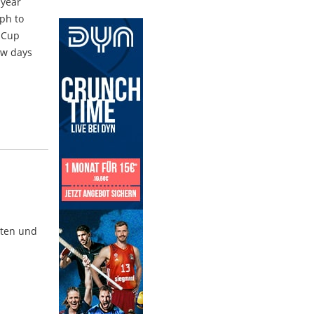
 year
ph to
V Cup
ew days
kten und