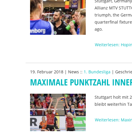
Stuttgart, Germany
Allianz MTV STUTT
triumph, the Germa
quarterfinal fixtu
ago.
Weiterlesen: Hopin
19. Februar 2018
|
News
::
1. Bundesliga
|
Geschri
MAXIMALE PUNKTZAHL INNE
Stuttgart holt mi
bleibt weiterhin T
Weiterlesen: Maxi