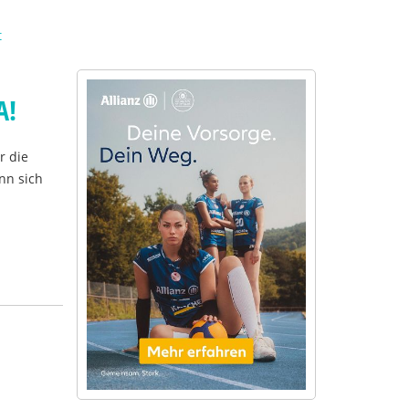
t
A!
r die
nn sich