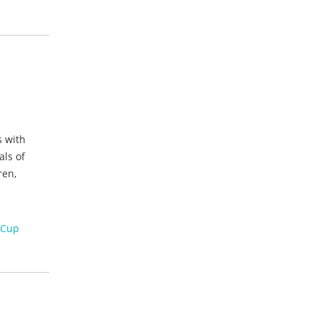
s with
als of
ren,
 Cup