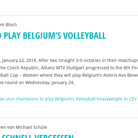
om Bloch
PLAY BELGIUM’S VOLLEYBALL
 January 22, 2018. After two straight 3-0 victories in their matchup
he Czech Republic, Allianz MTV Stuttgart progressed to the 8th Fin
yball Cup – Women where they will play Belgium’s Asterix Avo Beve
ome round on Wednesday, January 24.
an vice-champions to play Belgium’s Volleyball heavyweight in CEV
ben von
Michael Schüle
E SCHNELL VERGESSEN