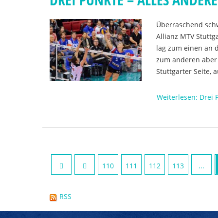
Überraschend schw
Allianz MTV Stuttg
lag zum einen an d
zum anderen aber 
Stuttgarter Seite,
Weiterlesen: Drei 
110
111
112
113
...
RSS