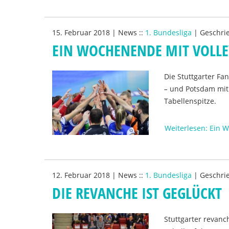
15. Februar 2018
|
News
::
1. Bundesliga
|
Geschri
EIN WOCHENENDE MIT VOLL
Die Stuttgarter Fa
–
und Potsdam mit i
Tabellenspitze.
Weiterlesen: Ein 
12. Februar 2018
|
News
::
1. Bundesliga
|
Geschri
DIE REVANCHE IST GEGLÜCKT
Stuttgarter revanc