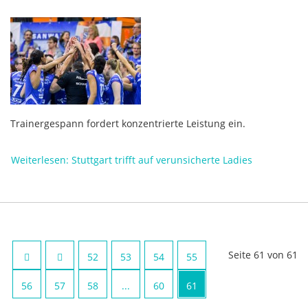
Trainergespann fordert konzentrierte Leistung ein.
Weiterlesen: Stuttgart trifft auf verunsicherte Ladies
Seite 61 von 61
52
53
54
55
56
57
58
...
60
61