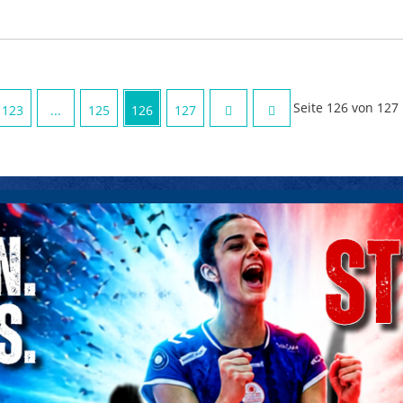
Seite 126 von 127
123
...
125
126
127