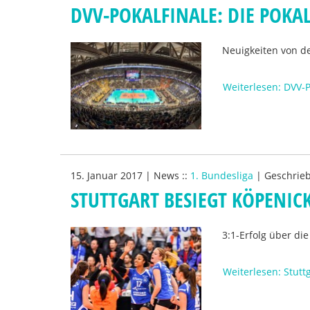
DVV-POKALFINALE: DIE POKA
Neuigkeiten von de
Weiterlesen: DVV-P
15. Januar 2017
|
News
::
1. Bundesliga
|
Geschrie
STUTTGART BESIEGT KÖPENIC
3:1-Erfolg über di
Weiterlesen: Stutt