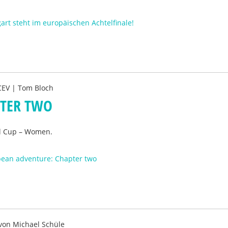
gart steht im europäischen Achtelfinale!
CEV | Tom Bloch
PTER TWO
ll Cup – Women.
pean adventure: Chapter two
 von
Michael Schüle