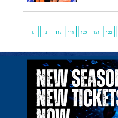
118
119
120
121
122