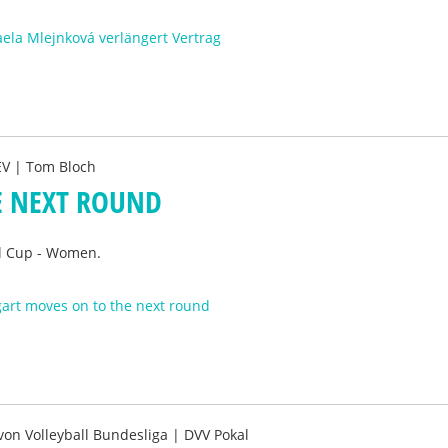
ela Mlejnková verlängert Vertrag
V | Tom Bloch
E NEXT ROUND
ll Cup - Women.
gart moves on to the next round
 von
Volleyball Bundesliga | DVV Pokal