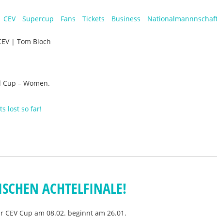
CEV
Supercup
Fans
Tickets
Business
Nationalmannnschaf
CEV | Tom Bloch
ll Cup – Women.
s lost so far!
ISCHEN ACHTELFINALE!
ür CEV Cup am 08.02. beginnt am 26.01.